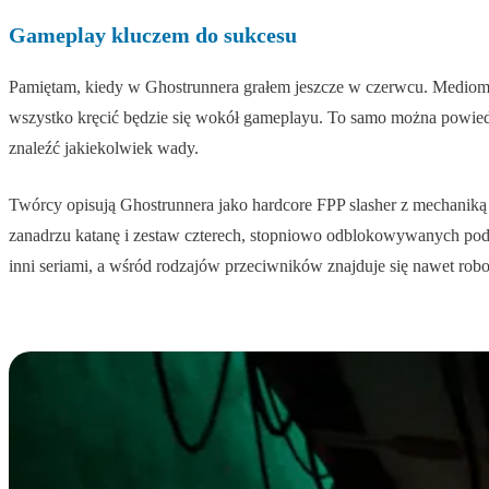
Gameplay kluczem do sukcesu
Pamiętam, kiedy w Ghostrunnera grałem jeszcze w czerwcu. Mediom 
wszystko kręcić będzie się wokół gameplayu. To samo można powied
znaleźć jakiekolwiek wady.
Twórcy opisują Ghostrunnera jako hardcore FPP slasher z mechanik
zanadrzu katanę i zestaw czterech, stopniowo odblokowywanych podcz
inni seriami, a wśród rodzajów przeciwników znajduje się nawet robot