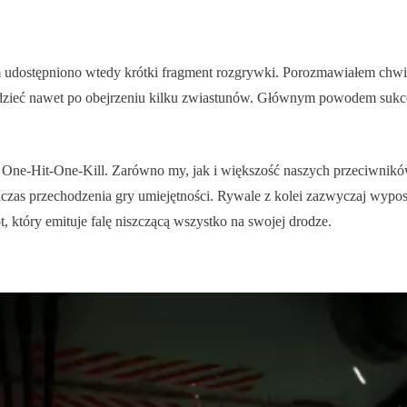
udostępniono wtedy krótki fragment rozgrywki. Porozmawiałem chwilę
zieć nawet po obejrzeniu kilku zwiastunów. Głównym powodem sukces
ą One-Hit-One-Kill. Zarówno my, jak i większość naszych przeciwnik
as przechodzenia gry umiejętności. Rywale z kolei zazwyczaj wyposaż
, który emituje falę niszczącą wszystko na swojej drodze.