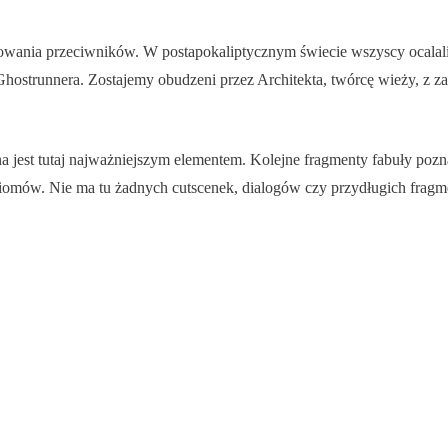
wania przeciwników. W postapokaliptycznym świecie wszyscy ocalali l
hostrunnera. Zostajemy obudzeni przez Architekta, twórcę wieży, z za
ona jest tutaj najważniejszym elementem. Kolejne fragmenty fabuły po
iomów. Nie ma tu żadnych cutscenek, dialogów czy przydługich frag