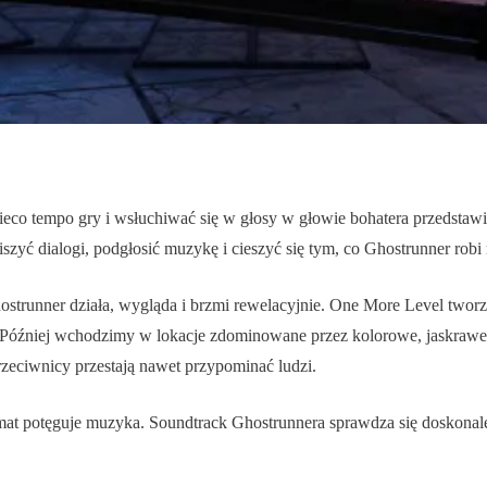
 nieco tempo gry i wsłuchiwać się w głosy w głowie bohatera przedstawi
szyć dialogi, podgłosić muzykę i cieszyć się tym, co Ghostrunner robi n
. Ghostrunner działa, wygląda i brzmi rewelacyjnie. One More Level t
óźniej wchodzimy w lokacje zdominowane przez kolorowe, jaskrawe ne
rzeciwnicy przestają nawet przypominać ludzi.
limat potęguje muzyka. Soundtrack Ghostrunnera sprawdza się doskonal