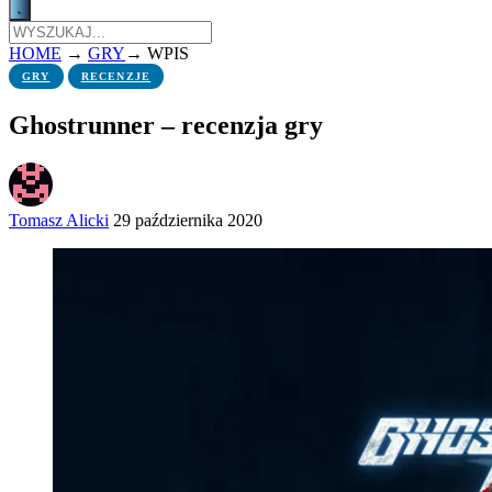
HOME
→
GRY
→
WPIS
GRY
RECENZJE
Ghostrunner – recenzja gry
Tomasz Alicki
29 października 2020