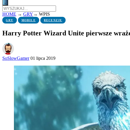
HOME
→
GRY
→
WPIS
GRY
MOBILE
RECENZJE
Harry Potter Wizard Unite pierwsze wraże
SoSlowGamer
01 lipca 2019